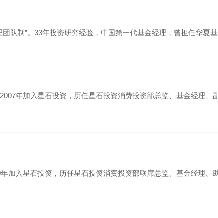
经理团队制”。33年投资研究经验，中国第一代基金经理，曾担任华夏
，2007年加入星石投资，历任星石投资消费投资部总监、基金经理
010年加入星石投资，历任星石投资消费投资部联席总监、基金经理