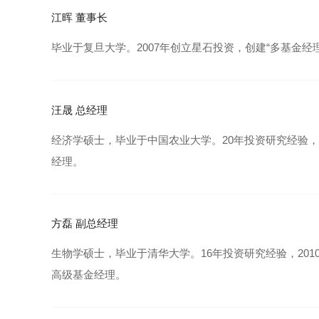
江晖 董事长
毕业于复旦大学。2007年创立星石投资，创建“多基金
汪晟 总经理
经济学硕士，毕业于中国农业大学。20年投资研究经验
经理。
方磊 副总经理
生物学硕士，毕业于清华大学。16年投资研究经验，2
高级基金经理。