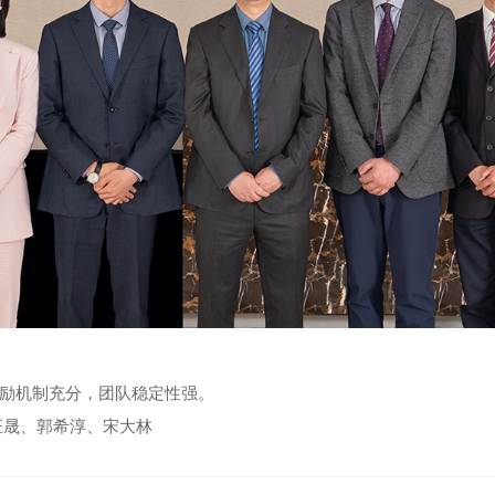
励机制充分，团队稳定性强。
汪晟、郭希淳、宋大林