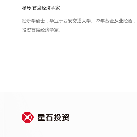
杨玲 首席经济学家
经济学硕士，毕业于西安交通大学。23年基金从业经验
投资首席经济学家。