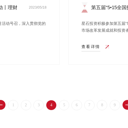
动丨理财
第五届“5•15全
2023/05/18
月活动号召，深入贯彻党的
星石投资积极参加第五届“
市场改革发展成就和投资者保
查看详情
1
2
3
4
5
6
7
8
9