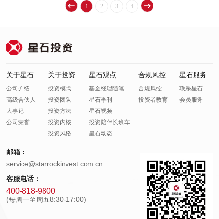
1
2
3
4
关于星石
关于投资
星石观点
合规风控
星石服务
公司介绍
投资模式
基金经理随笔
合规风控
联系星石
高级合伙人
投资团队
星石季刊
投资者教育
会员服务
大事记
投资方法
星石视频
公司荣誉
投资内核
投资陪伴长班车
投资风格
星石动态
邮箱：
service@starrockinvest.com.cn
客服电话：
400-818-9800
(每周一至周五8:30-17:00)