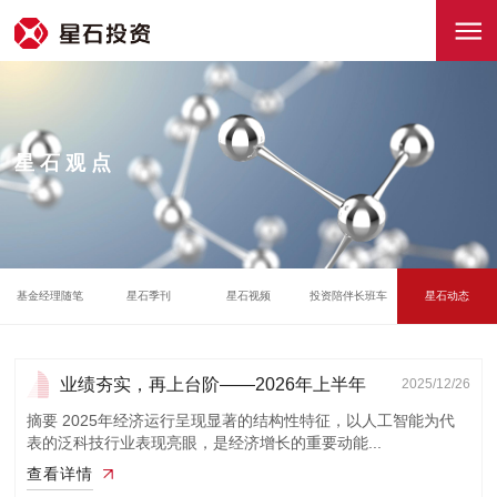
星石观点
基金经理随笔
星石季刊
星石视频
投资陪伴长班车
星石动态
业绩夯实，再上台阶——2026年上半年
2025/12/26
投资策略
摘要 2025年经济运行呈现显著的结构性特征，以人工智能为代
表的泛科技行业表现亮眼，是经济增长的重要动能...
查看详情