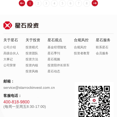
1
2
3
4
5
6
7
8
关于星石
关于投资
星石观点
合规风控
星石服务
公司介绍
投资模式
基金经理随笔
合规风控
联系星石
高级合伙人
投资团队
星石季刊
投资者教育
会员服务
大事记
投资方法
星石视频
公司荣誉
投资内核
投资陪伴长班车
投资风格
星石动态
邮箱：
service@starrockinvest.com.cn
客服电话：
400-818-9800
(每周一至周五8:30-17:00)