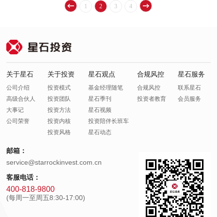
1
2
3
4
关于星石
关于投资
星石观点
合规风控
星石服务
公司介绍
投资模式
基金经理随笔
合规风控
联系星石
高级合伙人
投资团队
星石季刊
投资者教育
会员服务
大事记
投资方法
星石视频
公司荣誉
投资内核
投资陪伴长班车
投资风格
星石动态
邮箱：
service@starrockinvest.com.cn
客服电话：
400-818-9800
(每周一至周五8:30-17:00)