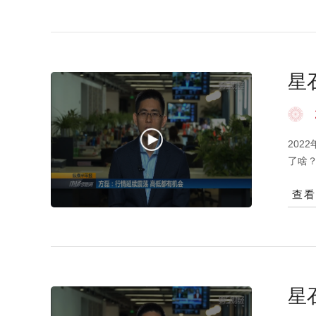
星
202
了啥
两个
查
观因
制于
的影
一财
保。
任何
星