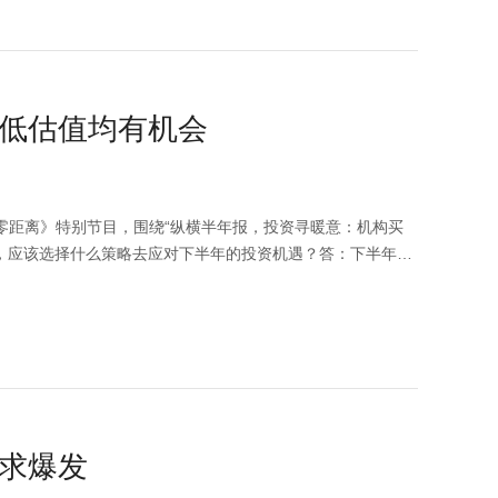
低估值均有机会
场零距离》特别节目，围绕“纵横半年报，投资寻暖意：机构买
，应该选择什么策略去应对下半年的投资机遇？答：下半年有
个是国内通过有限的放松去稳经济。下半年主要就看这两个宏
应该是以震荡为主。 另外对于高估值、高景气度的公司，受
会的；而另一类跟经济关联度比较高的行业，主要受国内经济
率先反应，也值得后续我们去关注投资机会。（视频来源：第
性、准确性、充足性、完整性及其使用的适当性等不作任何担
也不作为任何法律文件。本公司不对任何人因使用本视频中的
求爆发