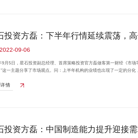
石投资方磊：下半年行情延续震荡，高
2022-09-06
2年9月5日，星石投资副总经理、首席策略投资官方磊做客第一财经《市
？”这一主题分享了市场观点。问：上半年机构的业绩也出现了一定的分化
比较重要的宏观因素，一个以美国为主的海外，通过紧缩去控通胀，另一
看详情
素之间的角力，总体来看应该是时强时弱的一个情况，所以下半年整个市场
利率上行的压力，在关注增长和估值的匹配度之后，是存在一定的投资机
响，整体估值在比较低的位置，但是随着经济逐步向好，这些行业可能会
经）风险提示：本视频所载信息和资料来源于公开渠道，本公司对其真实
在任何情况下，本视频中的信息、观点等均不构成对任何人的投资建议，
内容所引致的任何损失负任何责任。
石投资方磊：中国制造能力提升迎接需