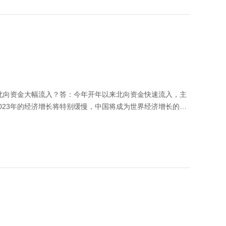
视频中的信息、观点等均不构成对任何人的投资建议，也不作
北向资金大幅流入？答：今年开年以来北向资金快速流入，主
023年的经济增长将特别缓慢，中国将成为世界经济增长的重
资产对于外资的吸引力进一步增强。本视频中的信息、观点等
慎