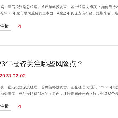
嘉宾：星石投资副总经理、首席策略投资官、基金经理 方磊问：如何看待2
将是2023年股市最为重要的基本面，A股全年表现应该不错。短期来看，
市场的经济预期也将保持积极。目前各地基本较为平稳的度过了新冠感染
看详情
快减弱的，叠加各地方正积极加快落实推动稳增长政策，前期市场积压的
来看，全年经济复苏趋势明确，结构性机会值得关注。本视频中的信息、
市场有风险投资需谨慎
023年投资关注哪些风险点？
2023-02-02
宾：星石投资副总经理、首席策略投资官、基金经理 方磊问：2023年投
从海外来看，虽然美联储加息到了尾声，通胀也同步开始下行，但是整个
年或者再往后一些时间，美联储能够顺利的降息是不确定的，如果后续，
看详情
，一方面对我们的出口可能产生持续的压制，另一方面对全球资本市场的
险，我们的经济刚刚开始复苏往上，但是通胀还是在比较低位置，但通胀