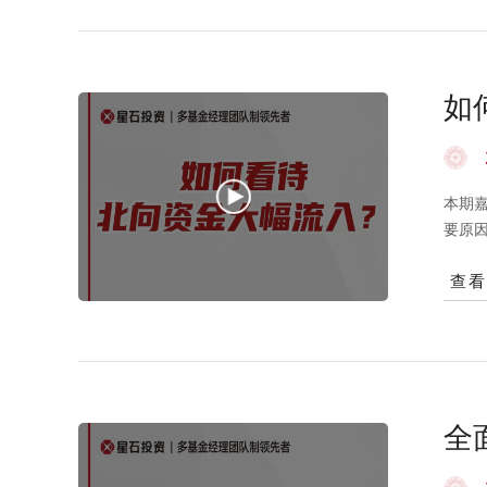
置，
为任
如
本期
要原
要动
查
均不
全