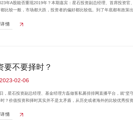
023年A股能否重现2019年？本期嘉宾：星石投资副总经理、首席投资官、
济都比较一般，市场都大跌，投资者的偏好都比较低。到了年底都有政策出
和题材股和今年的这一轮价值股和题材股其实都是轮涨的，所以是很类似的。
看详情
息，力度更大。并且2019年从8月份美联储就开始降息了，并且降息了3
2019年外部具备降息环境，2023年不具备。所以2023年外部的压力比2
突破传统的框架，这一轮地产这个长周期项的确是有比较强的一个压制，所
。2019年到现在国证A指涨了60%，从机构持仓的重仓股来看应该涨
多，但愿意去买的一些公司实际上估值应该说到了偏合理的位置。所以不能
类似，但是高度是不一样的。本视频中的信息、观点等均不构成对任何人
资要不要择时？
2023-02-06
12日，星石投资副总经理、基金经理方磊做客私募排排网直播平台，就“坚
择时？价值投资和择时其实并不是太矛盾，从历史或者海外的比较优秀投
是非常大的。但是其实我们并不是说不择时，而是在微观上去择时，我们
看详情
里面的中期驱动因素可以理解成股票上的择时，尽量通过我们的基本面的
期了。 我们实际上更多的是从自下而上，从个股或者行业的基本面研究里
会更高一些。 可能阶段性各种宏观因素都不好的时候，我们可能适当的降