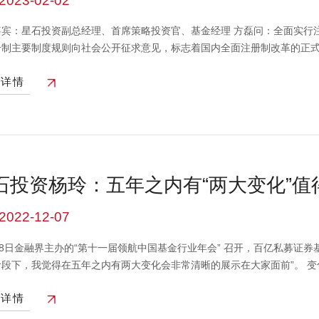
2023-02-02
嘉宾：星石投资副总经理、首席策略投资官、基金经理 方磊问：全面实行
册制主要制度规则向社会公开征求意见，标志着国内全面注册制改革的正式
快速扩容，对于股市短期的实际影响可能不会很大。与注册制相对应的，股市
看详情
退市步伐，A股摘牌公司数量中枢出现抬升。注册制和退市机制完善相结合
，通过市场化判断引导资金流向更具有增长潜力的新兴产业，将会有更多优
 整体看，全面注册制进一步把企业价值判断交给市场来做，既可以激发社
略，对于国内经济转型和股票市场的长远发展有着重大意义。本视频中的
件，市场有风险投资需谨慎
石投资杨玲：五年之内有“两大变化”值
2022-12-07
28日金融界主办的“第十一届领航中国基金行业年会” 召开，百亿私募证
阶段下，我觉得在五年之内有两大变化会非常清晰的展示在大家面前”。 
也会越来越显著。 变化二：需求导向型产品设计将成主流，在未来建立中
看详情
未来权益类基金收益不会出现这么大的差距，并倒逼资产管理机构去考虑
频来源：金融界） 本视频中的信息、观点等均不构成对任何人的投资建议