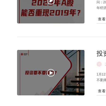
问：2
年经
价值股
查
了8次
断是，
并没有
不一样
算很
有点
投
1月
不要
度也
查
素。
展时
胜率