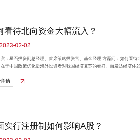
可能会极大的阻碍我们整个货币的宽松，这可能也是比较大的风险点。本
何法律文件，市场有风险投资需谨慎
何看待北向资金大幅流入？
2023-02-02
嘉宾：星石投资副总经理、首席策略投资官、基金经理 方磊问：如何看待
因在于中国政策优化后海外投资者对我国经济复苏的看好。而发达经济体2
力。另一方面，美国衰退预期导致美元指数难以在短期内恢复强势，中国
看详情
构成对任何人的投资建议，也不作为任何法律文件，市场有风险投资需谨
面实行注册制如何影响A股？