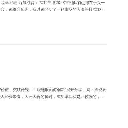
基金经理 万凯航答：2019年跟2023年相似的点都在于头一
台，都提升预期，所以都经历了一轮市场的大涨并且2019年
 不同点在于2018年美联储加了4次息，2022年美联储加
次，2023年市场预期四季度美联储才逐步转向降息。我们的判
019年还是要大的。内部来说，2019、2020年那轮周期实际上
以高度是不能跟2019、2020年去比的，因为内生驱动力就
的还是蛮多的，所以从估值的角度来看，尽管指数好像涨的也不
指望今年的行情跟2019年的行情去比高度只能说结构和节奏
的投资建议，也不作为任何法律文件，市场有风险投资需谨慎
守价值，突破传统：主观选股如何创新”展开分享。问：投资要
资人经验来看，大开大合的择时，成功率其实是比较低的，难
的多层面驱动因素投资方法里面有长期驱动因素和中期驱动因
研究，从中期维度去看，所投资的股票是不是进入一个好的发
去择时，从大的方向上我们尽量买好的发展时期的，这样可能
低一些仓位，但不会就选择空仓，空仓的风险是非常大的，而