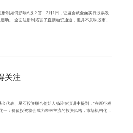
注册制如何影响A股？答：2月1日，证监会就全面实行股票发
启动。 全面注册制拓宽了直接融资通道，但并不意味股市将
退市机制也在逐渐完善，2019年以来A股加快了对劣势企
，上市企业优胜劣汰的进程在加速。全面注册制提高直接融资
秀的“新经济”公司得到资金支持，新经济产业发展或将更加顺
会的创新能力，又有助于投资者形成更为成熟的投资理念和投
信息、观点等均不构成对任何人的投资建议，也不作为任何法
得关注
券基金代表、星石投资联合创始人杨玲在演讲中提到，“在新征程
变化一：价值投资将会成为未来主流的投资风格，市场机构化的
国特色估值体系大的方向下，会有更多平抑暴涨暴跌的措施，
到普通老百姓的需求，解决基金赚钱，老百姓不赚钱的情况。
，也不作为任何法律文件，市场有风险，投资需谨慎。