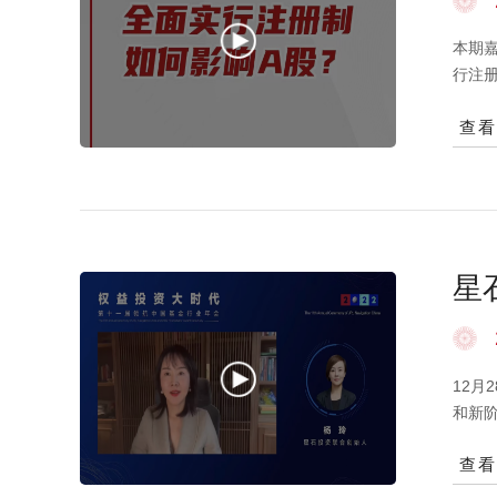
本期
行注
出现
查
业的
效率
畅。
资策
律文
星
12月
和新
特征
查
使得
（视