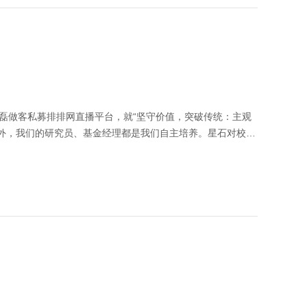
频来源：私募排排网
100067&utm_campaign=ly-xy-gm）本视频中的信息、观点等均不构成对
方磊做客私募排排网直播平台，就“坚守价值，突破传统：主观
以外，我们的研究员、基金经理都是我们自主培养。星石对校招
学理工科背景的硕士生中筛选。至于其他方面，比如性格品
主培养机制，公司的人才培养体系经过16年的摸索已经十分
师制下，公司形成了完善的梯队培养机制，每个研究员都有可
主要对基本面梳理情况进行考核，对最终投资结论的判定要求
的投资方法。虽然每个人擅长的方式或者擅长的类别不同，作
有一套自己的方法，更好的是有两套、三套不断地去扩充，最
muwang.com/roadshow/4993.html?
信息、观点等均不构成对任何人的投资建议，也不作为任何法律文件，市场有
刻 @微信创作者 @微信视频号创造营