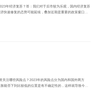
023年经济复苏？答：我们对于后市较为乐观，国内经济复苏
经济快速修复的态势可能延续，叠加近期是重要的政策窗口
高峰期，过去三年对经济影响较大的疫情因素后续的影响应该
需求或将进一步释放，政策对经济的推动作用也在持续显现。
观点等均不构成对任何人的投资建议，也不作为任何法律文
资关注哪些风险点？2023年的风险点分为国内和国外两方
通胀能否下到比较低的位置是有不确定性的，这样就导致今年
美联储利率在高位维持非常长的时间，这可能是一个比较大的
估值可能也是持续的压制。国内来看，通胀也可能是一个潜在
必然是随着经济是往上走的，如果届时通胀上升到比较高的位