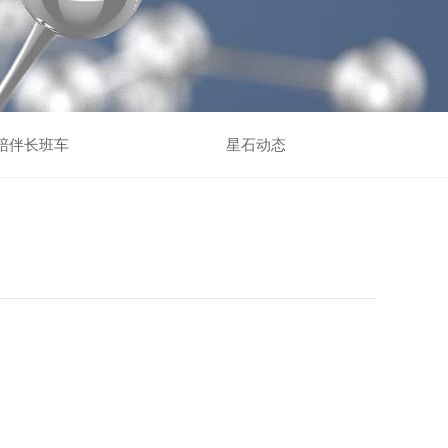
陪伴长班车
星石动态