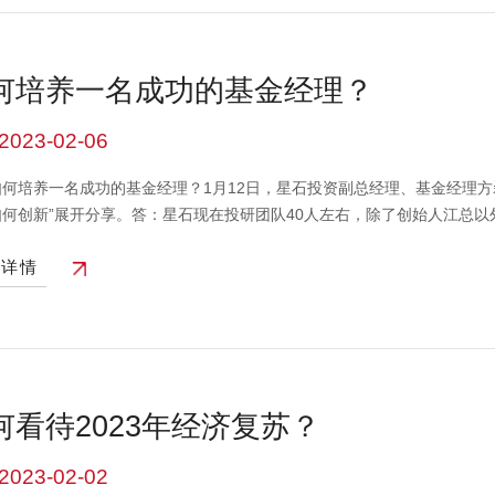
多体现在我们个股的选择上，通过调仓换股去实现择时会更多一点。（视
s://mobile.simuwang.com/roadshow/4993.html?utm_source=
人的投资建议，也不作为任何法律文件，市场有风险投资需谨慎
何培养一名成功的基金经理？
2023-02-06
如何培养一名成功的基金经理？1月12日，星石投资副总经理、基金经理
如何创新”展开分享。答：星石现在投研团队40人左右，除了创始人江总
金融背景并没有严格的要求，更看中其逻辑分析等能力，一般是从名牌大
看详情
专业能力、对投研文化的认同度等也都有所考量。星石是私募业内典型的自
和高效。所有进入星石的投研应届生成长路径都是一样的，在自主培养+导
终成长为基金经理。 刚进公司的研究员从行业研究、公司研究开始做起，
特别高，因为只有把扎实的研究做好，根据研究去做投资才能形成可复制
名成功的基金经理，必然是研究上是有自己的见解，更重要的是投资上也
名成熟的，不断成长进化的基金经理。（视频来源：私募排排网https://mobile.si
何看待2023年经济复苏？
_source=100067&utm_campaign=ly-xy-gm）本视频中的
资需谨慎#基金#宏观研究#与财同行#投资策略#A股#私募基金@微信时
2023-02-02