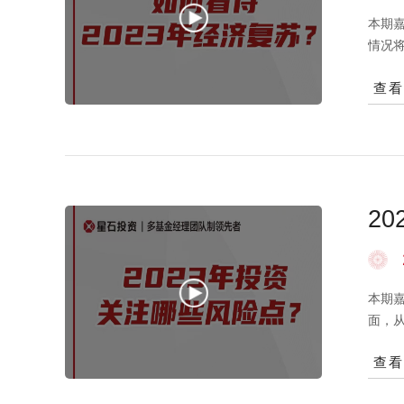
本期
情况
期，
查
是加
整体
件，
2
本期嘉
面，
下半
查
风险
的风