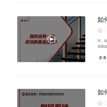
是更
http
任何
如
问：
选股
生的
查
性、
成熟
能最
并不
为一
后成为一
如
utm
风险投