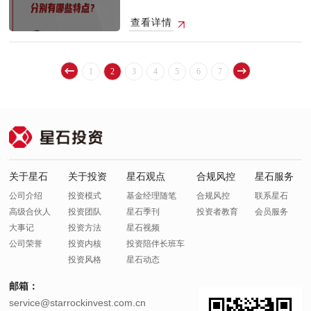
力更旺盛，更容易接纳新生事物，对于一些产
的表态来看，以投资者为本意味着后续A股可能
业的变化和趋势会更加敏感一些。但是年轻的
会从注重融资转为注重投资。过去的时候，我
查看详情
基金经理如果没有经历一个完整的牛熊周期考
们经济发展更加注重投资，那么现在是不是应
验的话，很多时候会错把产业趋势的贝塔当作
该把挣到的钱更多的去分红去回馈给投资者？
阿尔法。其实从过去很多轮周期都可以看到这
这可能是一个较大的改变。当分红增加，或者
样的一个情况，一些拥抱某些赛道、主题的基
股价上涨稳定性增加后，投资者的收入会有一
1
2
3
4
5
6
7
金经理，在某一年的表现是非常突出的。但是
些提升，也是能够拉动一些消费的，这也和我
在行业拐点出现了之后，这些基金经理持续持
国经济从投资驱动转为消费为主的变化有一些
有这些资产，可能会业绩表现不佳，出现反
相通之处。长期看，我们认为会提升整个A股对
转。评价一个基金经理的投资能力，我们需要
于投资者的吸引力，投资的夏普比率会增加，
有更长的时间。首先，我们可以考虑在经历整
也就是说收益率与波动率之比会提升，那么大
个牛熊周期之后，基金经理的超额收益怎么
家进行大类资产配置时在股票资产配置的比重
样。其次，在多轮产业变迁中，需要考察基金
也会增加。 本视频中的信息、观点等均不构成
经理能不能抓住几次不同产业变迁中的好的投
对任何人的投资建议，也不作为任何法律文
资机会。如果在每一轮周期当中，都能抓到一
件，市场有风险，投资需谨慎。
关于星石
关于投资
星石观点
合规风控
星石服务
些比较好的机会，说明基金经理确实能够把握
产业变化方向。对于长期业绩比较出色的老基
公司介绍
投资模式
基金经理随笔
合规风控
联系星石
金经理来说，在宏观层面、在不同类别、产业
高级合伙人
投资团队
星石季刊
投资者教育
会员服务
比较中会有一些深刻的见解。所以我觉得理想
大事记
投资方法
星石视频
的情况是，有一个体系。既能够有源源不断的
新生力量去密切跟踪市场，又能够有具有长期
公司荣誉
投资内核
投资陪伴长班车
宝贵市场经验的基金经理来把握住大的产业变
投资风格
星石动态
动周期。同时，还要有一个好的机制将体系的
两端衔接起来，同时把优秀的人才源源不断的
邮箱：
筛选出来。 本视频中的信息、观点等均不构成
对任何人的投资建议，也不作为任何法律文
service@starrockinvest.com.cn
件，市场有风险，投资需谨慎。