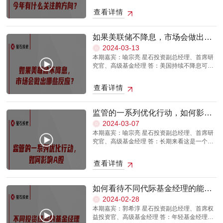
会花特别大力气去刺激消费，那么消费行业的
盘核心资产。在过去几个月里，微盘股和红利
们已经看到了货币政策加码，后续增量的财政
政策增发特别国债，同时开始鼓励股市。进一
强。这种增量对全市场投资的影响有限，尤其
实际修复弹性应该会高于市场此前的预期，对
查看详情
板块受到的追捧比较多，而大盘核心资产相对
政策也大概率会出台。由于政策目标是结束通
步看当年的股市表现，1999年5月先是出现了
是对我们这种全市场投资策略来说，因为我们
应的预期收益可能就会高一些。这样去比较的
不受市场待见，这是因为核心资产之前被炒作
缩、形成经济企稳向好的趋势，所以我觉得不
一轮很快的估值修复，然后股市回调震荡，到
持有的公司也包括那些指数看好的公司，我们
话，现在关注消费板块的投资机会是比较合理
的比较高。虽然经济基本面的驱动可能不强，
用太去担心政策力度的问题。如果将此轮行情
了1999年末、2000年初国内经济出现止跌企稳
是在里头主动的筛选选股，挑出更好的公司。
的。 本视频中的信息、观点等均不构成对任何
如果美联储不降息，市场会做出哪
但是它的估值已经跌到一个非常低的位置了。
分为两个阶段来看，我们目前处于估值修复阶
的迹象，股市开启了新一轮上涨。目前第一阶
那现在选到的这些好公司，不单是我们选中，
人的投资建议，也不作为任何法律文件，市场
些反应？
2024-03-13
长期而言，我国经济肯定还是会向前发展的，
段中，估值修复的主要部分可能已经完成了。
段的估值修复行情已经看到了结果，从估值修
也有被动资金进来，实际影响没有那么大。本
有风险，投资需谨慎。
本期嘉宾：喻宗亮 星石投资副总经理、首席研
因此我们会更加偏好大盘成长类资产，这些资
站在现在这个时点，虽然没有看到经济现实的
复到基本面支持股市上涨之间会有一个震荡阶
视频中的信息、观点等均不构成对任何人的投
究官、高级基金经理 答：美国持续不降息可能
产的成长溢价已经被杀完了，但是这些资产的
改善，但是也是可以去预期下一阶段的来临。
段。在震荡阶段期间，那些有基本面支持的股
资建议，也不作为任何法律文件，市场有风
是美国觉得自身的经济韧性比较强，或者是通
成长性本身并没有消失，所以这类资产的性价
政策目标是楼市止跌、经济企稳，那么未来大
票确定性相对更好，因此需要我们潜心做好研
险，投资需谨慎。
胀比较高。 其实美国持续不降息的时间越长，
比会好一些。这类资产上涨可能需要等待一个
概率将会迎来经济基本面修复推动的第二阶
究去挖掘股票，做好应对。在新的经济复苏周
查看详情
美国经济的压力就越重。所以可以打这么一个
信号，比如春节假期里大家能感受到经济的一
段。经济复苏一旦实现，股市新的驱动力就形
期中，顺周期的优质成长股会迎来第二轮更为
比方，以明年年底为例，美联储到这个时间点
些韧性，M1也是超越季节性的，微观信号显示
成了，优质成长股有望迎来戴维斯双击的机
猛烈的修复，来自于基本面和估值共振的行
的降息幅度应该是一定的，所以如果美联储迟
出经济的好转，但这个信号可能还不够强。但
会。现在这些优质成长股的业绩表现还没有跟
情，这种行情常常会更持续，也更利于优秀的
监管的一系列优化行动，如何影响
迟不降息，那么未来的降息速度会很快。而如
由于这些资产的成长溢价已经杀得差不多了，
上，等到业绩兑现，这些优质成长股的估值会
机构投资者做出超额收益。当下是股市波动加
A股？
2024-03-07
果现在就降息的话，未来的降息速度可能就会
我们认为这个位置上这些资产的收益风险比和
出现相应的降低，双击的空间也就打开了。本
剧的一个阶段，一方面是因为增量流动性涌
本期嘉宾：喻宗亮 星石投资副总经理、首席研
慢一点。但是累计降息的幅度其实是不变的，
投资性价比是比较高的。 本视频中的信息、观
视频中的信息、观点等均不构成对任何人的投
入，一方面是因为经济基本面并没有跟上，政
究官、高级基金经理 答：长期来看这是一个比
只是降息的节奏会有所不同。对于目前的 A股
点等均不构成对任何人的投资建议，也不作为
资建议，也不作为任何法律文件，市场有风
策还在陆续落地之中。在预期先行、基本面滞
较大的影响，是一个相对积极的信号，虽然短
而言，跟外围的关系其实是越来越弱的，还是
任何法律文件，市场有风险，投资需谨慎。
险，投资需谨慎。
后的空档期，不同市场观点的交易会带来波动
期的作用可能不会那么明显。从过往历程来
看国内宏观经济自身的情况。虽然美联储的货
性加大，这是合理现象。总的来说，这次政策
查看详情
看，A股还是一个以融资为主导的市场，特点就
币政策在一定程度上影响了国内货币政策调整
是一个比较大的转向，我们认为第二阶段的上
是上市时的定价比较高，然后增发融资也比较
的斜率，但是对于股市方向上的影响没有那么
涨是大概率会出现的，这需要看到新的经济周
多。上市定价比较高，意味着中小投资者不容
大。 本视频中的信息、观点等均不构成对任何
期启动，看到通胀的温和回升。本视频中的信
如何看待不同代际基金经理的能力
易赚到钱；如果出现增发，对于中小投资者而
人的投资建议，也不作为任何法律文件，市场
息、观点等均不构成对任何人的投资建议，也
圈？
2024-02-28
言，他们的股份也是被摊薄的，所以投资体验
有风险，投资需谨慎。
不作为任何法律文件，市场有风险，投资需谨
本期嘉宾：郭希淳 星石投资副总经理、首席权
可能不是那么好。表现为股价是高波动的，但
慎。
益投资官、高级基金经理 答：年轻基金经理精
是长期回报看起来却没那么高。从春节前监管