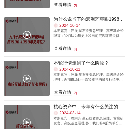
肯定是寻求α，要实现良好的α并保持其稳定
好，而权重占比小的股票翻几倍可能对组合的
查看详情
性，难度是相当大的。从长期来说，海外也是
整体收益都影响不大。所以，在我看来，消费
一样的，美股这几年大部分主动基金都跑不过
是有比较大增长空间的。 在消费板块的投资
ETF了，这是在比较偏单边的市场来看。但历
中，我倾向于开始向可选消费倾斜，因为政策
为什么说当下的宏观环境跟1998-
史周期表明，单边市场只是阶段性的，α在波动
角度上看可选消费的弹性会更好。在经济比较
1999年更相似？
2024-10-14
的市场中更容易显现。比如在2021年、2022
低迷的时候，必选消费会相对好一些，但必选
本期嘉宾：汪晟 星石投资总经理、高级基金经
年、2023年这样的非单边市场中，α的表现较
消费的弹性比较弱，刺激必选消费的价值就比
理答：我们认为历史上和当前宏观环境类似的
为显著。而在2020年的单边牛市中，许多主动
较小，后续刺激大概率将集中于可选消费，可
年份是1998-1999年。从实际GDP来看，
投资者未能超越市场，这是正常现象。长期来
选消费的刺激空间会更大一些。当然，必选消
4%-5%的增长并没有很弱，价格持续通缩是企
看，主动投资仍能实现α。所有行业都是有周期
费中也存在一部分升级、改善需求，所以整个
查看详情
业、居民体感偏差的主要原因。通缩环境里，
的，以医药基金为例，尽管它可能在短期内表
消费行业应该都挺好的。 其他类别上，以科技
国内各个部门都是受损的，所以政策有动力去
现不佳，但长期来看，许多医药基金的表现仍
板块为例，国内科技产业一直在进行结构调
结束这种通缩状态。我们以GDP平减指数作为
然超越了指数。越短的时间越容易形成偏单边
整，实际的技术突破和产品升级是一个过程，
本轮行情走到了什么阶段？
衡量指标，目前这个指标已经连续下行5个季
的方向，跌可能跌一段，可能会跑输；涨的时
所以科技板块会有投资时段的好坏之分。前期
2024-10-11
度，2023年6月-2024年6月GDP平减指数持续
候能涨得快一点，也可能跑输。但是涨跌往复
科技板块的投资机会较多，一是因为技术出现
本期嘉宾：汪晟 星石投资总经理、高级基金经
为负，历史上可比的就是1998-1999年，当时
以后，α才能显现出来。长期而言，一些10年
了突破，二是因为国内消费表现相对不佳，资
理答：近期市场处于政策驱动的修复行情中，
GDP平减指数持续7个季度下行，1998年6
以上的公募基金显示出较高的α和复合收益，即
金被动选择了科技板块。站在现在时点上看，
更多的是风险偏好和估值层面的修复。目前还
月-1999年12月GDP平减指数持续为负。历史
使短期内落后，长期α仍然较高。要实现长期超
科技类成长股的估值已经不低了，甚至部分个
看不到上市公司业绩层面的变化，但预期层面
上GDP持续下行到0附近或者为负的情况屈指
越市场（基准β为10%）的20%回报非常困
股的估值已经偏贵了。周期板块方面，之前市
查看详情
开始先行反映未来基本面的变化。单就估值而
可数，分别是1998-1999年、2009年、2014年
难，但因为有复利因素的存在使得每个百分点
场对美国再通胀的预期比较高，现在美国通胀
言，经历过一周左右的修复，现在的估值水平
和2019年，其中1998-1999年持续的时间最
的超越都很重要。要看超额的稳定性，比如在5
慢慢下行，叠加市场对于中国对原材料需求的
大致从历史极低水平回升到中位偏低的水平。
长，其他几次持续的时间大约在1-2个季度。对
年、10年的维度，超额稳定性比较强的，因为
预期也没有很高，市场的预期也在慢慢往下
核心资产中，今年有什么关注的方
向后看，股市表现要看业绩层面能不能跟得
应到股市上，历次持续性通缩均迎来了政策性
经过各轮周期以后α都有，从历史数据来看可以
走。 在投资中，我们会不断地从市场上去寻找
向？
2024-03-14
上。从过往经验来看，政策想要推动经济企
牛市。1998-1999年在宏观环境上和2023-
证明α是可持续的，也就证明相应的投资能力和
具有投资性价比的机会。在这个阶段，我个人
本期嘉宾：喻宗亮 星石投资副总经理、首席研
稳，需要在政策层面去引导预期扭转，那么一
2024年很像。外部环境有冲击，内部面临着国
应对风险能力比较强，选择这样的主动管理是
会把消费放的靠前一些。消费板块的预期一直
究官、高级基金经理 答：我们将A股简单分为
定会看到增量政策陆续出台。由于行政程序上
企改革带来的失业率上升和价格通缩压力，政
不错的。被动投资的增长虽然带来了一定的增
比较低，一直没有出现兑现，这一轮政策应该
红利资产、与量化相关的微盘类资产，以及大
的一些原因，有些政策出台需要时间。现在我
策积极发力，货币政策以降准降息为主，财政
量资金，但对整体指数的推升力度并不是特别