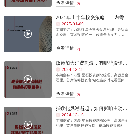
查看详情
确，之前市场面对的不确定性或者说风险因素
都得到了定价，不确定性的消退有利于市场风
险偏好的提升。叠加大国博弈的天平更多的向
2025年上半年投资策略——内需为
中国倾斜，市场对中国的认知也在变化。这些
王，聚焦消费
2025-01-09
变化汇总起来，反映到资金流向上，就是港股
本期主讲：万凯航 星石投资副总经理、高级基
的率先走强。港股市场是一个可以自由投票的
金经理、首席投资官 一、政策全面发力，大力
市场，港股走强可以被理解为海外资金对中国
提振消费 1.经济初步企稳，政策实干兴邦 2.全
的投票结果。 港股市场中，有部分上市公司的
方位扩大内需，大力提振消费 3.各主体具备稳
股权定价处于极低的水平，这些公司和美股公
查看详情
定甚至回升的客观条件 二、持续扩大内需是中
司做着相似的业务，但估值定价可能差了一倍
长期确定的方向 1.特朗普2.0将加速逆全球化进
都不止，这其中一定存在着部分非理性因素，
程，外部不确定性大幅提升 2.持续扩大内需是
或者说非基本面因素。当非理性因素逐渐消
政策加大消费刺激，有哪些投资机
抵御外部波动的最有力方向 三、流动性驱动转
失，由于港股定价价差较大，就会出现大的修
会？
2024-12-18
为基本面驱动，内需消费迎来戴维斯双击 1.持
复空间，这并不是基本面层面可以解释的。 后
本期嘉宾：方磊 星石投资副总经理、高级基金
续通缩往往带来政策性牛市 2.风险偏好大幅回
续港股市场可能会从大幅折价，逐渐转向平
经理、首席策略投资官 站在当前时点看国内需
暖，结构上相关品种率先受益 3.内需消费准备
价，甚至会出现溢价，目前正处于这一过程
求，地产投资有望能稳住，由于现在需要考虑
迎来戴维斯双击 4.投资上重点关注四条主线本
中，相信港股市场中长期优质股权将会得到更
投资收益率，基建投资和制造业投资的弹性比
视频中的信息、观点等均不构成对任何人的投
公允的定价。 本视频中的信息、观点等均不构
查看详情
较小，主要也是以稳定增长为主。前期我们出
资建议，也不作为任何法律文件，市场有风
成对任何人的投资建议，也不作为任何法律文
口创造的收益留在海外，这部分资金本来应该
险，投资需谨慎。
件，市场有风险，投资需谨慎。
体现在国内消费或国内企业上，我们认为现在
指数化风潮渐起，如何影响主动投
这部分资金应该逐渐回流。 从整个国内情况来
资？
2024-12-16
看，以国内大循环为主，本身就意味着消费应
本期嘉宾：方磊 星石投资副总经理、高级基金
该是对经济增长贡献最大的一部分，所以政策
经理、首席策略投资官答：被动投资追求β，而
需要抓大放小。这和组合投资一样，组合中的
主动管理则寻求超越市场的α。选择主动管理，
重仓股表现好，那么整个组合就会表现的比较