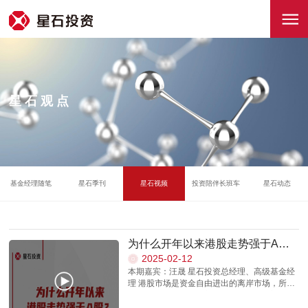
星石观点
基金经理随笔
星石季刊
星石视频
投资陪伴长班车
星石动态
为什么开年以来港股走势强于A
股？
2025-02-12
本期嘉宾：汪晟 星石投资总经理、高级基金经
理 港股市场是资金自由进出的离岸市场，所以
最能反映全球资金的流向和偏好。站在宏观角
度看，美国大选结果落地，中国政策基调明