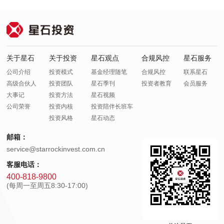
关于星石
关于投资
星石观点
合规风控
星石服务
公司介绍
投资模式
基金经理随笔
合规风控
联系星石
高级合伙人
投资团队
星石季刊
投资者教育
会员服务
大事记
投资方法
星石视频
公司荣誉
投资内核
投资陪伴长班车
投资风格
星石动态
邮箱：
service@starrockinvest.com.cn
客服电话：
400-818-9800
(每周一至周五8:30-17:00)