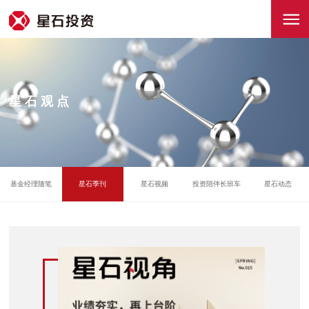
星石观点
基金经理随笔
星石季刊
星石视频
投资陪伴长班车
星石动态