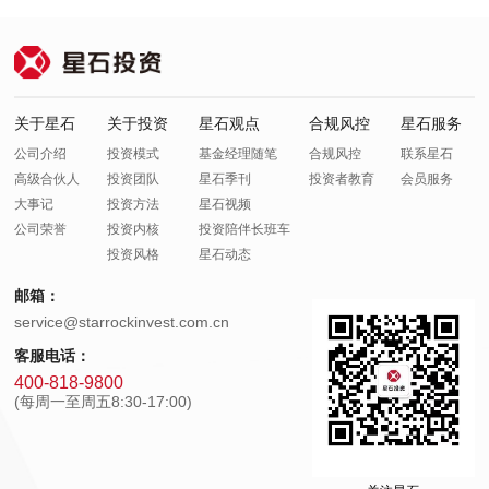
关于星石
关于投资
星石观点
合规风控
星石服务
公司介绍
投资模式
基金经理随笔
合规风控
联系星石
高级合伙人
投资团队
星石季刊
投资者教育
会员服务
大事记
投资方法
星石视频
公司荣誉
投资内核
投资陪伴长班车
投资风格
星石动态
邮箱：
service@starrockinvest.com.cn
客服电话：
400-818-9800
(每周一至周五8:30-17:00)