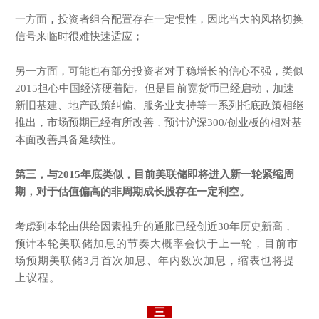
一方面
，
投资者组合配置存在一定惯性，因此当大的风格切换
信号来临时很难快速适应；
另一方面，可能也有部分投资者对于稳增长的信心不强，类似
2015担心中国经济硬着陆。但是目前宽货币已经启动，加速
新旧基建、地产政策纠偏、服务业支持等一系列托底政策相继
推出，市场预期已经有所改善，预计沪深300/创业板的相对基
本面改善具备延续性。
第三，与2
015年底类似
，
目前美联储
即将
进入新一轮紧缩周
期
，对于估值偏高的非周期成长股存在一定利空。
考虑到本轮由供给因素推升的通胀已经创近30年历史新高，
预计
本轮美联储加息的节奏大概率会快于上一轮，目前市
场预期美联储3月首次加息、年内数次加息，缩表也将提
上议程。
三