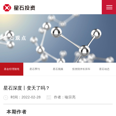
星石观点
基金经理随笔
星石季刊
星石视频
投资陪伴长班车
星石动态
星石深度丨变天了吗？
时间：2022-02-28
作者：喻宗亮
本期作者