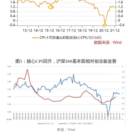
图
3
：核心
CPI
回升，沪深
3
00
基本面相对创业板改善
来源：Wind