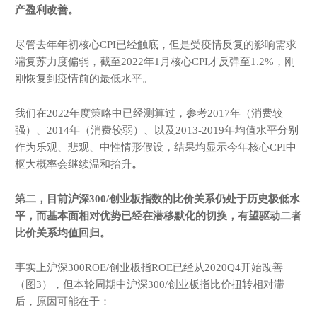
产盈利改善。
尽管去年年初核心CPI已经触底，但是受疫情反复的影响需求
端复苏力度偏弱，截至2022年1月核心CPI才反弹至1.2%，刚
刚恢复到疫情前的最低水平。
我们在2022年度策略中已经测算过，参考2017年（消费较
强）、2014年（消费较弱）、以及2013-2019年均值水平分别
作为乐观、悲观、中性情形假设，结果均显示今年核心CPI中
枢大概率会继续温和抬升
。
第二，目前沪深3
00
/
创业板指数的比价关系
仍处于历史极低水
平，而基本面相对优势已经在潜移默化的切换，有望驱动二者
比价关系均值回归。
事实上沪深300ROE/创业板指ROE已经从2020Q4开始改善
（图3），但本轮周期中沪深300/创业板指比价扭转相对滞
后，原因可能在于：