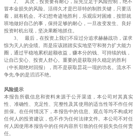
2、
其次，投资要有耐心，应先立足于风险控制，绝不
冒本金损失的风险。活得久才是巴菲特的制胜关键，只要活
着，就有机会。不幻想奇迹地胜利，乐观应对困难，按部就
班地做好自己的事，保持足够的耐心，一旦改变发生、良好
投资时机出现，坚决果断地抓住。
3、
最后，在投资上我们不应过分追求赫赫战功，谋求
惊为天人的业绩。而是应该踏踏实实地坚守和努力扩大能力
圈，通过平稳地累积超额收益，赚本分的钱、可持续的钱，
让自己安心、投资人舒心。重要的是获取持久稳定的胜利
（中长期绝对回报），而不是获取昙花一现的功名。流水不
争先,争的是滔滔不绝。
风险提示
本报告所载信息和资料来源于公开渠道，本公司对其真实
性、准确性、充足性、完整性及其使用的适当性等不作任何
担保。在任何情况下，本报告中的信息、观点等均不构成对
任何人的投资建议，也不作为任何法律文件。本公司不对任
何人因使用本报告中的任何内容所引致的任何损失负任何责
任。