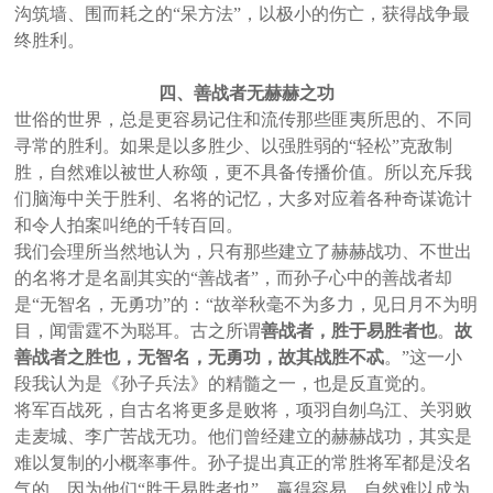
沟筑墙、围而耗之的“呆方法”，以极小的伤亡，获得战争最
终胜利。
四、善战者无赫赫之功
世俗的世界，总是更容易记住和流传那些匪夷所思的、不同
寻常的胜利。如果是以多胜少、以强胜弱的“轻松”克敌制
胜，自然难以被世人称颂，更不具备传播价值。所以充斥我
们脑海中关于胜利、名将的记忆，大多对应着各种奇谋诡计
和令人拍案叫绝的千转百回。
我们会理所当然地认为，只有那些建立了赫赫战功、不世出
的名将才是名副其实的“善战者”，而孙子心中的善战者却
是“无智名，无勇功”的：“故举秋毫不为多力，见日月不为明
目，闻雷霆不为聪耳。古之所谓
善战者，胜于易胜者也
。
故
善战者之胜也，无智名，无勇功，故其战胜不忒
。”这一小
段我认为是《孙子兵法》的精髓之一，也是反直觉的。
将军百战死，自古名将更多是败将，项羽自刎乌江、关羽败
走麦城、李广苦战无功。他们曾经建立的赫赫战功，其实是
难以复制的小概率事件。孙子提出真正的常胜将军都是没名
气的，因为他们“胜于易胜者也”。赢得容易，自然难以成为