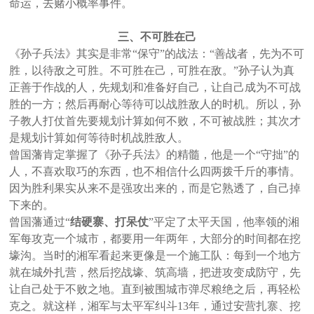
命运，去赌小概率事件。
三、不可胜在己
《孙子兵法》其实是非常“保守”的战法：“善战者，先为不可
胜，以待敌之可胜。不可胜在己，可胜在敌。”孙子认为真
正善于作战的人，先规划和准备好自己，让自己成为不可战
胜的一方；然后再耐心等待可以战胜敌人的时机。所以，孙
子教人打仗首先要规划计算如何不败，不可被战胜；其次才
是规划计算如何等待时机战胜敌人。
曾国藩肯定掌握了《孙子兵法》的精髓，他是一个“守拙”的
人，不喜欢取巧的东西，也不相信什么四两拨千斤的事情。
因为胜利果实从来不是强攻出来的，而是它熟透了，自己掉
下来的。
曾国藩通过“
结硬寨、打呆仗
”平定了太平天国，他率领的湘
军每攻克一个城市，都要用一年两年，大部分的时间都在挖
壕沟。当时的湘军看起来更像是一个施工队：每到一个地方
就在城外扎营，然后挖战壕、筑高墙，把进攻变成防守，先
让自己处于不败之地。直到被围城市弹尽粮绝之后，再轻松
克之。就这样，湘军与太平军纠斗13年，通过安营扎寨、挖