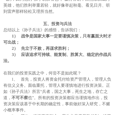
英雄，他们胜利举重若轻，就好像举起秋毫、看见日月、听
到雷声那样轻松又理所当然。
五、投资与兵法
总结以上《孙子兵法》的感悟，告诉我们：
1）
战争是国家大事一定要谨慎决策，只有赢面大时才
可出战；
2）
先立于不败，再谋求胜利；
3）
应该追求可持续、能复制、胜算大、稳定的作战兵
法。
在我们的投资实践之中，何尝不是如此呢？
1、
首先，投资人将资金托付给资产管理人，管理人负
有信义义务。面临重托，管理人要谨慎地进行投资决策。正
如《孙子兵法》所言“兵者，国之大事，死生之地，存亡之
道，
不可不察
也”。所有的投资决策都应当谨慎地作出，投
资决策应该基于中长期的确定性，事前做好深入研究，不赌
小概率事件。