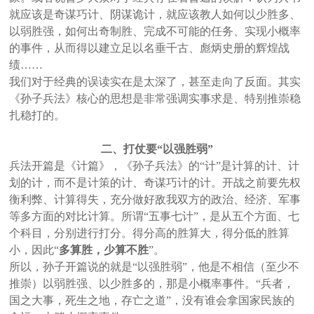
就应该是奇谋巧计、阴谋诡计，就应该教人如何以少胜多、
以弱胜强，如何出奇制胜、完成不可能的任务、实现小概率
的事件，从而得以建立足以名垂千古、彪炳史册的辉煌战
绩……
我们对于经典的误读实在是太深了，甚至走向了反面。其实
《孙子兵法》核心的思想是非常强调实事求是、特别推崇稳
扎稳打的。
二、打仗要“以强胜弱”
兵法开篇是《计篇》，《孙子兵法》的“计”是计算的计、计
划的计，而不是计策的计、奇谋巧计的计。开战之前要先权
衡利弊、计算得失，充分做好敌我双方的政治、经济、军事
等多方面的对比计算。所谓“五事七计”，是从五个方面、七
个科目，分别进行打分。得分高的胜算大，得分低的胜算
小，因此“
多算胜，少算不胜
”。
所以，孙子开篇说的就是“以强胜弱”，他是不相信（至少不
推崇）以弱胜强、以少胜多的，那是小概率事件。“兵者，
国之大事，死生之地，存亡之道”，没有谁会拿国家民族的