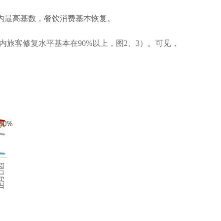
内最高基数，餐饮消费基本恢复。
内旅客修复水平基本在
90%
以上，图
2
、
3
）。可见，