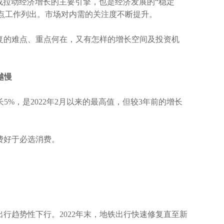
成拉动经济增长的主要引擎，也是经济发展的
“
稳定
点工作列出。市场对内需的关注度不断提升。
复的难点、重点何在，又有怎样的增长空间及投资机
越慢
长
5%
，是
2022
年
2
月以来的最高值，但较
3
年前的增长
费好于必选消费。
出行趋势性下行。
2022
年末，地铁出行快速修复直至新