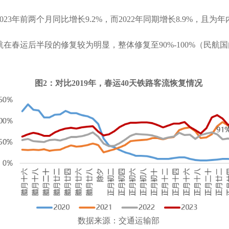
023
年前两个月同比增长
9.2%
，而
2022
年同期增长
8.9%
，且为年
航在春运后半段的修复较为明显，整体修复至
90%-100%
（民航国
图
2
：对比
2019
年，春运
40
天铁路客流恢复情况
数据来源：交通
运输部