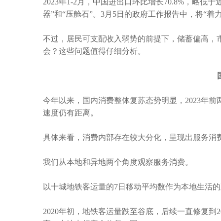
2023
年
1-2
月，中国进出口环比增长
70.8%
，略低于
器
”
和
“
压舱石
”
。
3
月
5
日的政府工作报告中，将
“
着
不过，居民可支配收入弱势的前提下，储蓄偏高，
会？这些问题值得仔细分析。
今年以来，国内消费整体复苏态势明显，
2023
年前
速度仍有距离。
具体来看，消费内部存在较大分化，呈现出服务消
我们从本地和异地两个角度观察服务消费。
以十城地铁客运量的
7
日移动平均数作为本地生活的
2020
年初，地铁客运量跌至谷底，后续一直修复到
2