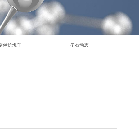
陪伴长班车
星石动态