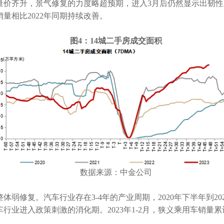
量价齐升，景气修复的力度略超预期，进入
3
月后仍然显示出韧性
销量相比
2022
年同期持续改善。
图
4
：
14
城二手房成交面积
数据来源：中
金公司
整体弱修复。
汽车行业存在
3-4
年的产业周期，
2020
年下半年到
20
车行业进入政策刺激的消化期。
2023
年
1-2
月，狭义乘用车销量累