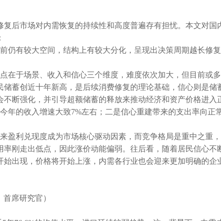
修复后市场对内需恢复的持续性和高度普遍存有担忧。本文对国
：
情前仍有较大空间，结构上有较大分化，呈现出决策周期越长修
难点在于场景、收入和信心三个维度，难度依次加大，但目前或
民储蓄创近十年新高，是后续消费修复的理论基础，信心则是储
会不断强化，并引导超额储蓄的释放来推动经济和资产价格进入
计今年的收入增速大致7%左右；二是信心重建带来的支出率向正
未来盈利兑现度成为市场核心驱动因素，而竞争格局是重中之重
用率刚走出低点，因此涨价动能偏弱。往后看，随着居民信心不
开始出现，价格将开始上涨，内需各行业也会迎来更加明确的企
、首席研究官）