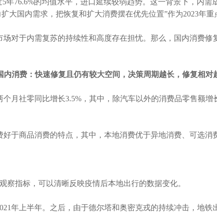
近
5
年
76.6%
的均值水平，进口延续较弱趋势。这一背景下，内需
力扩大国内需求，把恢复和扩大消费摆在优先位置
”
作为
2023
年重
市场对于内需复苏的持续性和高度存在担忧。那么，国内消费修
国内消费：快速修复且仍有较大空间，决策周期越长，修复相对
两个月社零同比增长
3.5%
，其中，除汽车以外的消费品零售额增
费好于商品消费的特点，其中，本地消费优于异地消费、可选消
观察指标，可以清晰反映疫情后本地出行的数据变化。
021
年上半年。之后，由于德尔塔和奥密克戎的持续冲击，地铁