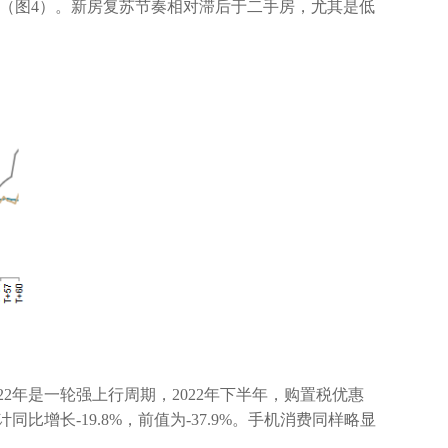
（图
4
）。
新房复苏节奏相对滞后于二手房，尤其是低
22
年是一轮强上行周期，
2022
年下半年，购置税优惠
计同比增长
-19.8%
，前值为
-37.9%
。手机消费同样略显