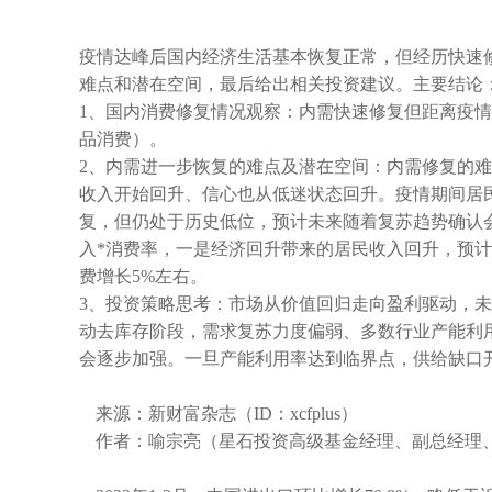
疫情达峰后国内经济生活基本恢复正常，但经历快速
难点和潜在空间，最后给出相关投资建议。主要结论
1、国内消费修复情况观察：内需快速修复但距离疫
品消费）。
2、内需进一步恢复的难点及潜在空间：内需修复的
收入开始回升、信心也从低迷状态回升。疫情期间居
复，但仍处于历史低位，预计未来随着复苏趋势确认
入*消费率，一是经济回升带来的居民收入回升，预
费增长5%左右。
3、投资策略思考：市场从价值回归走向盈利驱动，
动去库存阶段，需求复苏力度偏弱、多数行业产能利
会逐步加强。一旦产能利用率达到临界点，供给缺口
来源：新财富杂志（
ID
：
xcfplus
）
作者：喻宗亮（星石投资高级基金经理、副总经理