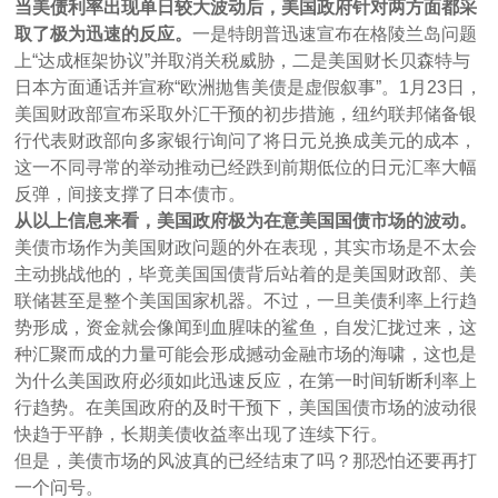
当美债利率出现单日较大波动后，美国政府针对两方面都采
取了极为迅速的反应。
一是特朗普迅速宣布在格陵兰岛问题
上“达成框架协议”并取消关税威胁，二是美国财长贝森特与
日本方面通话并宣称“欧洲抛售美债是虚假叙事”。1月23日，
美国财政部宣布采取外汇干预的初步措施，纽约联邦储备银
行代表财政部向多家银行询问了将日元兑换成美元的成本，
这一不同寻常的举动推动已经跌到前期低位的日元汇率大幅
反弹，间接支撑了日本债市。
从以上信息来看，美国政府极为在意美国国债市场的波动。
美债市场作为美国财政问题的外在表现，其实市场是不太会
主动挑战他的，毕竟美国国债背后站着的是美国财政部、美
联储甚至是整个美国国家机器。不过，一旦美债利率上行趋
势形成，资金就会像闻到血腥味的鲨鱼，自发汇拢过来，这
种汇聚而成的力量可能会形成撼动金融市场的海啸，这也是
为什么美国政府必须如此迅速反应，在第一时间斩断利率上
行趋势。在美国政府的及时干预下，美国国债市场的波动很
快趋于平静，长期美债收益率出现了连续下行。
但是，美债市场的风波真的已经结束了吗？那恐怕还要再打
一个问号。