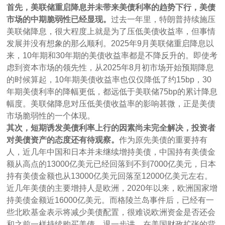
首先，美联储重启降息并未带来美债利率的趋势下行，美债
市场的中期脆弱性已经显现。
过去一年里，特朗普持续施压
美联储降息，很大程度上就是为了压低美债收益率，但事情
发展并没有想象的那么顺利。2025年9月美联储重启降息以
来，10年期和30年期的美债收益率都是不降反升的。即使考
虑到资本市场的领先性，从2025年8月初市场开始预期降息
的时候算起，10年期美债收益率也仅仅降低了约15bp，30
年期美债利率的降幅更低，都远低于美联储75bp的累计降息
幅度。美联储降息对压低美债收益率的影响甚微，正是美债
市场脆弱性的一个体现。
其次，短期诱发美债利率上行的因素尚未完全解决，投资者
对美债资产的态度还有待观察。
作为原先美债的重要持有
人，近几年中国和日本并未继续增持美债，中国持有美债金
额从高点的13000亿美元已经回落到不到7000亿美元，日本
持有美债金额也从13000亿美元回落至12000亿美元左右。
近几年美债的主要增持人是欧洲，2020年以来，欧洲国家增
持美债金额近16000亿美元。而格陵兰岛事件后，已经有一
些北欧基金表示将减少美债配置，很难说欧洲资金是否还会
和之前一样持续购买美债。退一步讲，在美国财政扩张的背