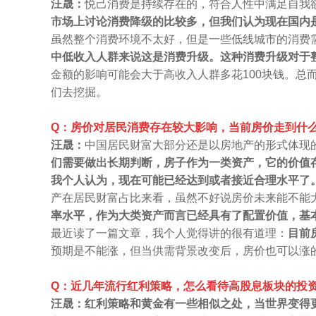
汪晟：
悦己消费是持续存在的，符合人性中满足自我
市场上讨论消费降级的比较多，但我们认为现在国内
虽然整个消费环境不太好，但是一些低线城市的消费
中低收入人群来说这是消费升级。这种消费升级对于
金额的影响可能会大于高收入人群多花100块钱。
们去挖掘。
Q：房价对居民消费存在较大影响，当前房价走到什
汪晟：
中国居民财富大部分还是以房地产的形式体现
们需要做出长期判断，房子作为一类资产，它的价值
我个人认为，现在可能已经达到或者接近合理水平了
产在居民财富占比来看，虽然不好说房价未来能不能
率水平，作为大类资产而言已经具有了配置价值，基
最近读了一篇文章，我个人觉得讲的很有道理：
目前
预期是不能涨，但当供需背景改变后，房价也可以涨
Q：近几年流行红利策略，怎么看待高股息板块的投
汪晟：红利策略和黄金有一些相似之处，当世界变得