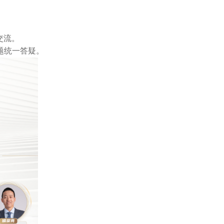
交流。
题统一答疑。