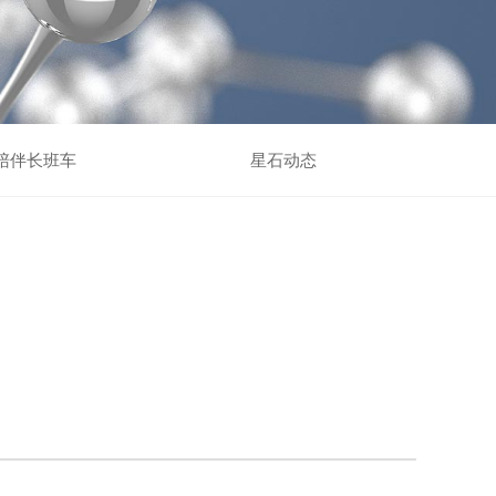
陪伴长班车
星石动态