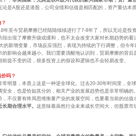
无论是A股还是港股，公司业绩和估值是相匹配的，资产重估本
响？
018年至今贸易摩擦已经陆陆续续进行了7-8年了，所以无论是
阶段出现了摩擦升级或缓和，也不太会改变大家对长期趋势的看
巨大的新增变量，市场反应强烈，表现为持续的下行调整，但今
市的影响会越来越小。我们需要清醒地认识到，贸易摩擦的背后
期前提不变的话，很多投资上的假设和逻辑也不会轻易改变。
溢价吗？
常明显，本质上这是一种逆全球化。过去20-30年时间里，全
调安全，也是恰如其分的，相关产业的发展趋势也是非常明确的
价，不仅要有终局思维衡量产业的发展空间，也要看当前的估值
近长期合理水平。
这意味着虽然行业未来成长空间大，但股票市