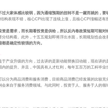
不过大家体感比较弱，因为通缩预期的扭转不是一蹴而就的，要
PI的结构表现不错，核心CPI出现了连续上涨，且核心CPI涨幅
投资是需求，而长期看投资是供给，所以反内卷政策短期可能对
要分结构看。此外，十五五规划即将浮出水面，长期规划也会改
缩都是确定性较强的方向。
？
益于产业升级的方向，过去讲的是新动能替换旧动能，现在讲的
围内的提升。并且，中国具有人才红利，每年五百万的工科毕业
可以分为商品消费和服务消费，目前商品消费已经发展的比较充
例会来自于服务消费领域。与此同时，投资于人、服务于人的领