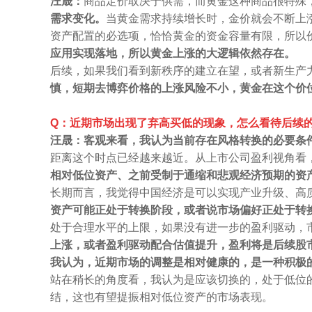
汪晟：
商品定价取决于供需，而黄金这种商品很特殊
需求变化。
当黄金需求持续增长时，金价就会不断上
资产配置的必选项，恰恰黄金的资金容量有限，所以
应用实现落地，所以黄金上涨的大逻辑依然存在。
后续，如果我们看到新秩序的建立在望，或者新生产
慎，短期去博弈价格的上涨风险不小，黄金在这个价
Q：近期市场出现了弃高买低的现象，怎么看待后续
汪晟：客观来看，我认为当前存在风格转换的必要条
距离这个时点已经越来越近。从上市公司盈利视角看
相对低位资产、之前受制于通缩和悲观经济预期的资
长期而言，我觉得中国经济是可以实现产业升级、高
资产可能正处于转换阶段，或者说市场偏好正处于转
处于合理水平的上限，如果没有进一步的盈利驱动，
上涨，或者盈利驱动配合估值提升，盈利将是后续股
我认为，近期市场的调整是相对健康的，是一种积极
站在稍长的角度看，我认为是应该切换的，处于低位
结，这也有望提振相对低位资产的市场表现。