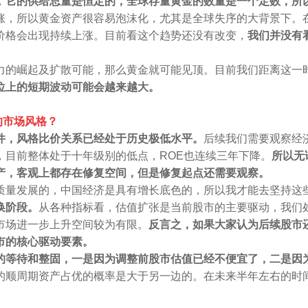
，
它的供给总量是恒定的，全球存量黄金的数量是一个定数，所
涨，所以黄金资产很容易泡沫化，尤其是全球失序的大背景下。
价格会出现持续上涨。目前看这个趋势还没有改变，
我们并没有
力的崛起及扩散可能，那么黄金就可能见顶。目前我们距离这一
位上的短期波动可能会越来越大。
的市场风格？
件，风格比价关系已经处于历史极低水平。
后续我们需要观察经
，目前整体处于十年级别的低点，ROE也连续三年下降。
所以无
产，客观上都存在修复空间，但是修复起点还需要观察。
质量发展的，中国经济是具有增长底色的，所以我才能去坚持这
换阶段。
从各种指标看，估值扩张是当前股市的主要驱动，我们
市场进一步上升空间较为有限。
反言之，如果大家认为后续股市
市的核心驱动要素。
的等待和整固，一是因为调整前股市估值已经不便宜了，二是因
的顺周期资产占优的概率是大于另一边的。在未来半年左右的时