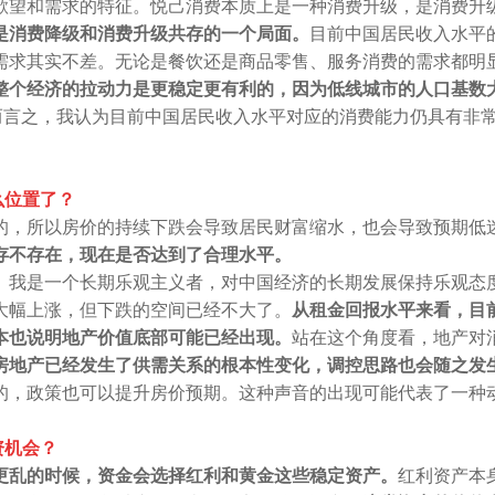
欲望和需求的特征。悦己消费本质上是一种消费升级，是消费升
是消费降级和消费升级共存的一个局面。
目前中国居民收入水平
需求其实不差。无论是餐饮还是商品零售、服务消费的需求都明
整个经济的拉动力是更稳定更有利的，因为低线城市的人口基数
总而言之，我认为目前中国居民收入水平对应的消费能力仍具有非
么位置了？
的，所以房价的持续下跌会导致居民财富缩水，也会导致预期低
存不存在，现在是否达到了合理水平。
。
我是一个长期乐观主义者，对中国经济的长期发展保持乐观态
大幅上涨，但下跌的空间已经不大了。
从租金回报水平来看，目
本也说明地产价值底部可能已经出现。
站在这个角度看，地产对
房地产已经发生了供需关系的根本性变化，调控思路也会随之发
的，政策也可以提升房价预期。这种声音的出现可能代表了一种
资机会？
更乱的时候，资金会选择红利和黄金这些稳定资产。
红利资产本