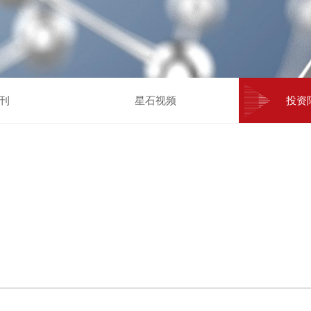
刊
星石视频
投资