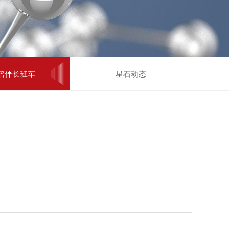
陪伴长班车
星石动态