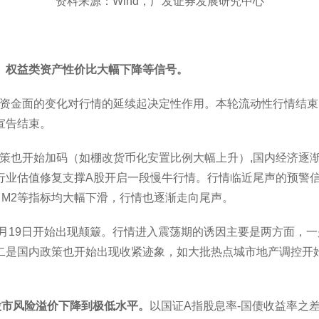
资料来源：Wind，广发证券发展研究中心
、权益类资产性价比大幅下降等信号。
因此资金面的变化对行情的延续起决定性作用。本轮流动性行情结束的
宣告结束。
求端政策也开始加码（如棚改货币化安置比例大幅上升）,国内经济
业估值修复支撑A股开启一段慢牛行情。行情临近尾声的预警信
、M2等指标均大幅下滑，行情也逐渐走向尾声。
021年2月19日开始出现颠簸。行情进入震荡期的诱因主要是两方
二是国内政策也开始出现收紧迹象，如大批热点城市地产调控开
股市风险溢价下降到极低水平。
以国证A指股息率-国债收益率之差来