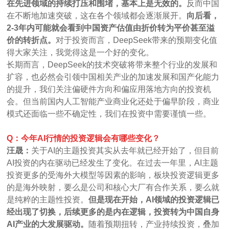
在先进领域的持续打压和围堵，基本上是无效的。
反而中国
在不断地加速突破，这在各个领域都会逐渐展开。
向后看，
2-3年内可能就会看到中国资产估值由折价转为平价甚至溢
价的转折点。
对于投资而言，DeepSeek带来的预期变化值
得大家关注，我觉得这是一个好的变化。
长期而言，DeepSeek的技术突破将带来整个行业的发展和
扩容，也必然会引领中国相关产业的加速发展和国产化能力
的提升，我们关注偏硬件方向和偏应用落地方向的投资机
会。但当前国内人工智能产业商业化还处于偏早阶段，商业
模式还面临一些不确定性，我们在投资中需要谨慎一些。
Q：今年AI行情的投资逻辑会有哪些变化？
汪晟：
关于AI的主题投资其实从去年就已经开始了，但目前
AI投资的内在驱动已经发生了变化。在过去一年里，AI主题
投资更多的受海外大模型等因素的影响，板块投资逻辑更多
的是海外映射，要么是公司和核心大厂有合作关系，要么就
是纯粹的主题性投资。
但是现在开始，AI领域的投资逻辑已
经出现了切换，后续更多的是内在逻辑，投资转为中国自身
AI产业的大发展驱动。
随着预期扭转，产业持续投资，叠加