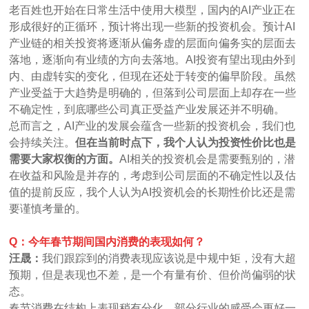
老百姓也开始在日常生活中使用大模型，国内的AI产业正在
形成很好的正循环，预计将出现一些新的投资机会。预计AI
产业链的相关投资将逐渐从偏务虚的层面向偏务实的层面去
落地，逐渐向有业绩的方向去落地。AI投资有望出现由外到
内、由虚转实的变化，但现在还处于转变的偏早阶段。虽然
产业受益于大趋势是明确的，但落到公司层面上却存在一些
不确定性，到底哪些公司真正受益产业发展还并不明确。
总而言之，AI产业的发展会蕴含一些新的投资机会，我们也
会持续关注。
但在当前时点下，我个人认为投资性价比也是
需要大家权衡的方面。
AI相关的投资机会是需要甄别的，潜
在收益和风险是并存的，考虑到公司层面的不确定性以及估
值的提前反应，我个人认为AI投资机会的长期性价比还是需
要谨慎考量的。
Q：今年春节期间国内消费的表现如何？
汪晟：
我们跟踪到的消费表现应该说是中规中矩，没有大超
预期，但是表现也不差，是一个有量有价、但价尚偏弱的状
态。
春节消费在结构上表现稍有分化，部分行业的感受会更好一