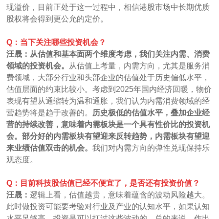
现溢价，目前正处于这一过程中，相信港股市场中长期优质
股权将会得到更公允的定价。
Q：当下关注哪些投资机会？
汪晟：从估值和基本面两个维度考虑，我们关注内需、消费
领域的投资机会。
从估值上考量，内需方向，尤其是服务消
费领域，大部分行业和头部企业的估值处于历史偏低水平，
估值层面的约束比较小。考虑到2025年国内经济回暖，物价
表现有望从通缩转为温和通胀，我们认为内需消费领域的经
营趋势将是趋于改善的。
历史极低的估值水平，叠加企业经
营的持续改善，意味着内需板块是一个具有性价比的投资机
会。部分好的内需板块有望迎来反转趋势，内需板块有望迎
来业绩估值双击的机会。
我们对内需方向的弹性兑现保持乐
观态度。
Q：目前科技股估值已经不便宜了，是否还有投资价值？
汪晟：
逻辑上看，估值越贵，意味着蕴含的波动风险越大。
此时做投资可能要考验对行业及产业的认知水平，如果认知
水平足够高，投资是可以扛过这些波动的。总的来说，作出