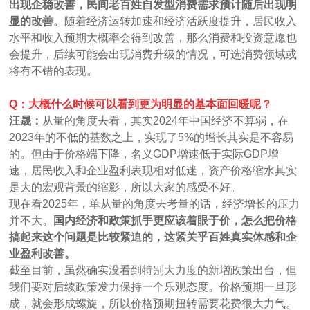
出现企稳改善，民间老百姓自发型消费需求预计随后出现明
显的改善。
随着经济运转加速和经济活跃度提升，居民收入
水平和收入预期大概率会得到改善，那么消费和投资意愿也
会提升，后续可能会出现消费升级的情况，可选消费领域或
将有不错的表现。
Q：大概什么时候可以看到更为明显的基本面回暖呢？
汪晟：
从量的角度去看，其实2024年中国经济不算弱，在
2023年的不低的基数之上，实现了5%的增长其实是不容易
的。但由于价格端下降，名义GDP增速低于实际GDP增
速，居民收入和企业盈利表现相对低迷，资产价格缩水其实
是大的宏观背景的缩影，所以大家的感受不好。
现在看2025年，单从量的角度去考量的话，经济增长的压力
并不大。
国内经济和政策抓手更应该着眼于价，怎么把价格
搞起来这个问题是比较紧迫的，这紧关乎百姓真实体感和企
业盈利改善。
截至目前，虽然确实没看到特别大力度的新增政策出台，但
我们要对后续政策发力保持一个乐观态度。价格预期一旦形
成，就会形成螺旋，所以价格预期扭转需要花费很大力气。