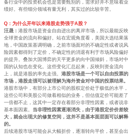
备行业中的投资机会也是需要甄别的，需求好并不意味着业
绩好。有些细分领域有量无利，其实过的比较辛苦。
Q：为什么开年以来港股走势强于A股？
汪晟：
港股市场是资金自由进出的离岸市场，所以最能反映
全球资金的流向和偏好。站在宏观角度看，美国大选结果落
地，中国政策基调明确，之前市场面对的不确定性或者说风
险因素都得到了定价，不确定性的消退有利于市场风险偏好
的提升。叠加大国博弈的天平更多的向中国倾斜，市场对中
国的认知也在变化。这些变化汇总起来，反映到资金流向
上，就是港股的率先走强。
港股市场是一个可以自由投票的
市场，港股走强可以被理解为海外资金对中国的投票结果。
港股市场中，有部分上市公司的股权定价处于极低的水平，
这些公司和美股公司做着相似的业务，但估值定价可能差了
一倍都不止，这其中一定存在着部分非理性因素，或者说非
基本面因素。
当非理性因素逐渐消失，由于港股定价价差较
大，就会出现大的修复空间，这并不是基本面层面可以解释
的。
后续港股市场可能会从大幅折价，逐渐转向平价，甚至会出