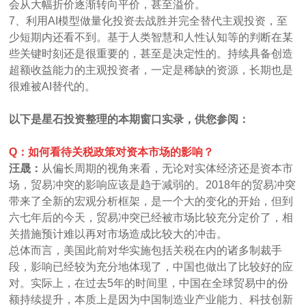
会从大幅折价逐渐转向平价，甚至溢价。
7、利用AI模型做量化投资去战胜并完全替代主观投资，至
少短期内还看不到。基于人类智慧和人性认知等的判断在某
些关键时刻还是很重要的，甚至是决定性的。持续具备创造
超额收益能力的主观投资者，一定是稀缺的资源，长期也是
很难被AI替代的。
以下是星石投资整理的本期窗口实录，供您参阅：
Q：如何看待关税政策对资本市场的影响？
汪晟：
从偏长周期的视角来看，无论对实体经济还是资本市
场，贸易冲突的影响应该是趋于减弱的。2018年的贸易冲突
带来了全新的宏观分析框架，是一个大的变化的开始，但到
六七年后的今天，贸易冲突已经被市场比较充分定价了，相
关措施预计难以再对市场造成比较大的冲击。
总体而言，美国此前对华实施包括关税在内的诸多制裁手
段，影响已经较为充分地体现了，中国也做出了比较好的应
对。实际上，在过去5年的时间里，中国在全球贸易中的份
额持续提升，本质上是因为中国制造业产业能力、科技创新