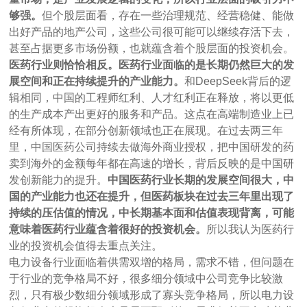
够强。
但个股层面看，存在一些治理规范、经营稳健、能做
出好产品的地产公司，这些公司很可能可以继续存活下去，
甚至占据更多市场份额，也就蕴含着个股层面的投资机会。
医药行业则恰恰相反。医药行业面临的是长期仍然巨大的发
展空间和正在持续提升的产业能力。
和DeepSeek背后的逻
辑相同，中国的工程师红利、人才红利正在释放，将以更低
的生产成本产出更好的服务和产品。这点在高端制造业上已
经有所体现，在部分创新领域也正在展现。在过去两三年
里，中国医药公司持续去做海外商业授权，把中国研发的药
卖到海外的金额每年都在高速的增长，背后反映的是中国研
发创新能力的提升。
中国医药行业长期的发展空间很大，中
国的产业能力也还在提升，但医药板块在过去三年里出现了
持续的压估值的情况，中长期基本面和估值表现背离，可能
意味着医药行业蕴含着很好的投资机会。
所以我认为医药行
业的投资机会值得去重点关注。
电力设备行业面临着供需双增的格局，需求不错，但问题在
于行业的竞争格局不好，很多细分领域中公司竞争比较激
烈，只有极少数细分领域形成了寡头竞争格局，所以电力设