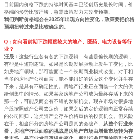
目前国内价格下跌的持续时间基本已经创历史最长时间，价
格端的形势比较严峻，急需政策发力去改变预期。
我们判断价格端会在2025年出现方向性变化，政策要把价格
预期扭转过来是比较确定的。
Q：如何看前期下跌幅度较大的地产、医药、电力设备等行
业？
汪晟：
这些行业各有各的下跌逻辑，有些是偏长期的逻辑，
有些是中短期逻辑。如果是长期发展驱动上发生了变化，比
如房地产领域，那可能面临一个长期商业模式改变。对于相
当多的房地产公司而言，能不能很好的适应这个变化并生存
下来，是具有不确定性的。房地产行业正在面临一个大的供
给侧集中的情形。如果某家房地产公司成为最终存活下来的
那一个，可能反而会有不错的发展机会。现在市场对很多地
产股按照破产公司去定价，如果之后的定价逻辑向正常存续
的公司回归，这类资产会存在价格重估的投资机会。但风险
在于，相当部分的房地产公司是真的会破产。
从整个行业来
看，房地产行业面临的挑战是房地产市场由增量市场转为存
量市场，是产业发展逻辑的变化，所以行业层面的吸引力不