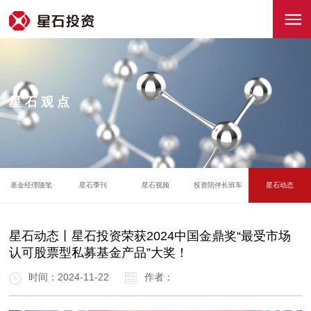
星石观点
基金经理随笔
星石季刊
星石视频
投资陪伴长班车
星石动态
星石动态丨星石投资荣获2024中国金鼎奖“最受市场
认可股票型私募基金产品”大奖！
时间：2024-11-22
作者：