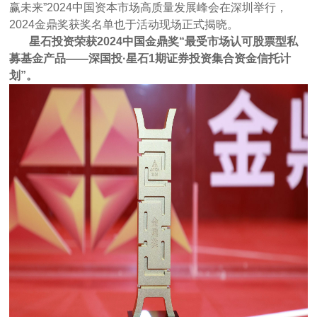
赢未来”2024中国资本市场高质量发展峰会在深圳举行，
2024金鼎奖获奖名单也于活动现场正式揭晓。
星石投资荣获2024中国金鼎奖“最受市场认可股票型私
募基金产品——深国投·星石1期证券投资集合资金信托计
划”。