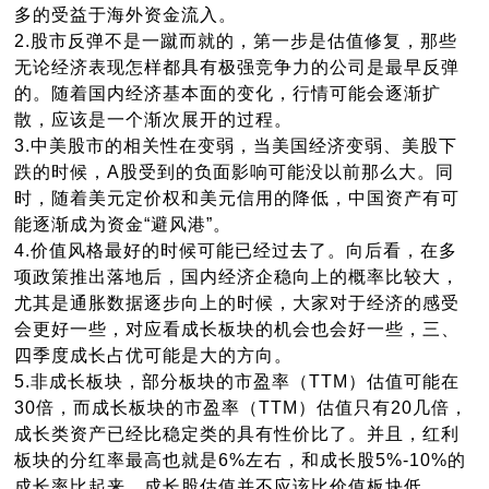
多的受益于海外资金流入。
2.
股市反弹不是一蹴而就的，第一步是估值修复，那些
无论经济表现怎样都具有极强竞争力的公司是最早反弹
的。随着国内经济基本面的变化，行情可能会逐渐扩
散，应该是一个渐次展开的过程。
3.
中美股市的相关性在变弱，当美国经济变弱、美股下
跌的时候，A股受到的负面影响可能没以前那么大。同
时，随着美元定价权和美元信用的降低，中国资产有可
能逐渐成为资金“避风港”。
4.
价值风格最好的时候可能已经过去了。向后看，在多
项政策推出落地后，国内经济企稳向上的概率比较大，
尤其是通胀数据逐步向上的时候，大家对于经济的感受
会更好一些，对应看成长板块的机会也会好一些，三、
四季度成长占优可能是大的方向。
5.
非成长板块，部分板块的市盈率（TTM）估值可能在
30倍，而成长板块的市盈率（TTM）估值只有20几倍，
成长类资产已经比稳定类的具有性价比了。并且，红利
板块的分红率最高也就是6%左右，和成长股5%-10%的
成长率比起来，成长股估值并不应该比价值板块低。