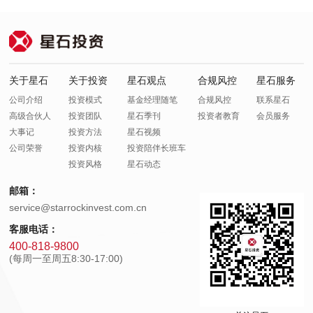
关于星石
关于投资
星石观点
合规风控
星石服务
公司介绍
投资模式
基金经理随笔
合规风控
联系星石
高级合伙人
投资团队
星石季刊
投资者教育
会员服务
大事记
投资方法
星石视频
公司荣誉
投资内核
投资陪伴长班车
投资风格
星石动态
邮箱：
service@starrockinvest.com.cn
客服电话：
400-818-9800
(每周一至周五8:30-17:00)