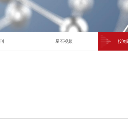
刊
星石视频
投资