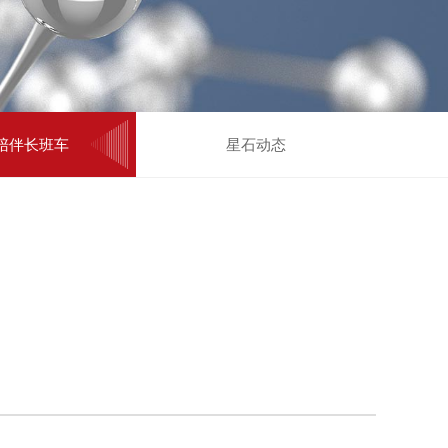
陪伴长班车
星石动态