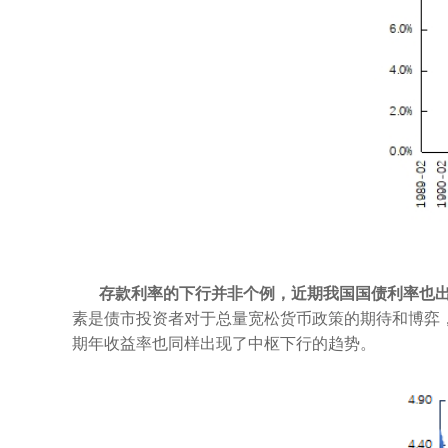
存款利率的下行并非个例，近期我国国债利率也
素是债市投资者对于总量宽松货币政策的期待和博弈，
期年收益率也同样出现了中枢下行的趋势。