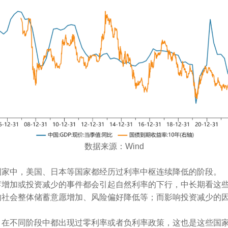
数据来源：Wind
国家中，美国、日本等国家都经历过利率中枢连续降低的阶段。
蓄增加或投资减少的事件都会引起自然利率的下行，中长期看这
的社会整体储蓄意愿增加、风险偏好降低等；而影响投资减少的
，在不同阶段中都出现过零利率或者负利率政策，这也是这些国