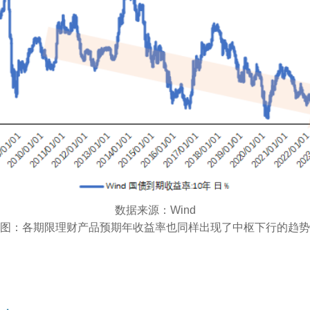
数据来源：Wind
图：各期限理财产品预期年收益率也同样出现了中枢下行的趋势