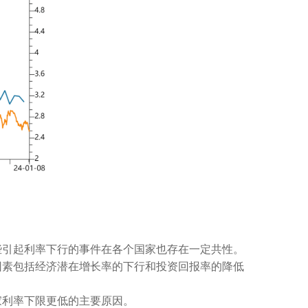
些引起利率下行的事件在各个国家也存在一定共性。
因素包括经济潜在增长率的下行和投资回报率的降低
家利率下限更低的主要原因。