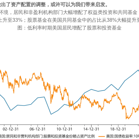
做出了资产配置的调整，或许可以为我们带来启发。
低利率环境，居民和非盈利机构部门大幅增配了权益类投资和共同基
升至33%；股票基金在美国共同基金中的占比从38%大幅提升至
图：低利率时期美国居民增配了股票和投资基金