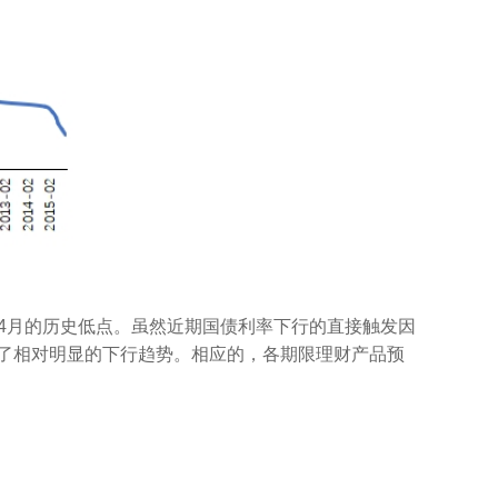
20年4月的历史低点。虽然近期国债利率下行的直接触发因
现了相对明显的下行趋势。相应的，各期限理财产品预