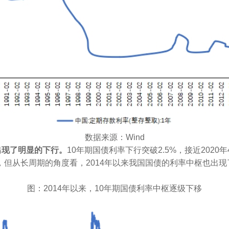
数据来源：Wind
出现了明显的下行。
10年期国债利率下行突破2.5%，接近20
但从长周期的角度看，2014年以来我国国债的利率中枢也出
图：2014年以来，10年期国债利率中枢逐级下移