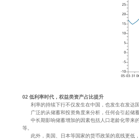
02
低利率时代，权益类资产占比提升
利率的持续下行不仅发生在中国，也发生在发达
广泛的从储蓄和投资角度来分析，任何会引起储
中长期影响储蓄增加的因素包括人口老龄化带来
等。
此外，美国、日本等国家的货币政策的底线更低