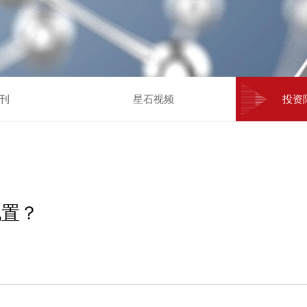
刊
星石视频
投资
配置？