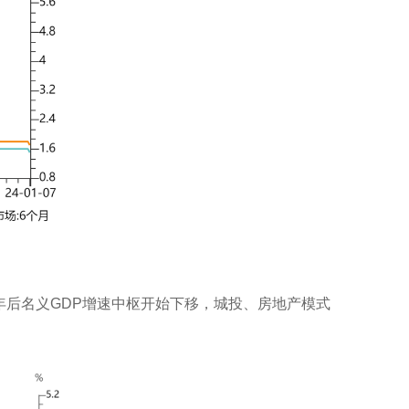
14年后名义GDP增速中枢开始下移，城投、房地产模式