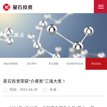
星石观点
基金经理随笔
星石季刊
星石视频
投资陪伴长班车
星石动态
星石投资荣获“介甫奖”三项大奖！
时间：2021-04-26
作者：