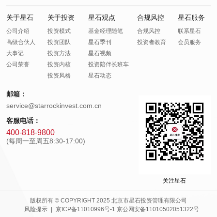
关于星石
关于投资
星石观点
合规风控
星石服务
公司介绍
投资模式
基金经理随笔
合规风控
联系星石
高级合伙人
投资团队
星石季刊
投资者教育
会员服务
大事记
投资方法
星石视频
公司荣誉
投资内核
投资陪伴长班车
投资风格
星石动态
邮箱：
service@starrockinvest.com.cn
客服电话：
400-818-9800
(每周一至周五8:30-17:00)
关注星石
版权所有 © COPYRIGHT 2025 北京市星石投资管理有限公司
风险提示
京ICP备11010996号-1
京公网安备11010502051322号